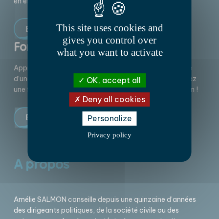
en efficacité grâce à notre expertise !
This site uses cookies and
En savoir plus
gives you control over
Formation
what you want to activate
Apprendre à faire vous-même ? Elu∙e ou représentant∙e
d’une association ou d’un ordre professionnel, choisissez
OK, accept all
une formation conçue à partir de l’expérience du terrain !
Deny all cookies
En savoir plus
Personalize
Privacy policy
A propos
Amélie SALMON conseille depuis une quinzaine d’années
des dirigeants politiques, de la société civile ou des