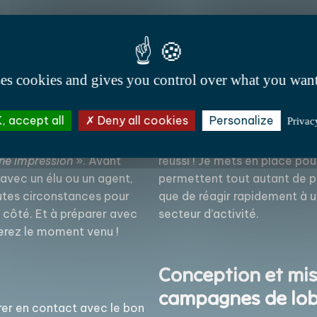
ses cookies and gives you control over what you want
 en
Cartographie des a
igeant
analyse
, accept all
Deny all cookies
Personalize
Privac
 n’aurez pas deux fois
Savoir à qui parler, quand et
nne impression
». Avant
réussi ! Je mets en place pou
avec un élu ou un agent,
permettent tout autant de pr
outes circonstances pour
que de réagir rapidement à 
 côté. Et à préparer avec
secteur d’activité.
erez le moment venu !
Conception et mi
campagnes de lo
rer en contact avec le bon