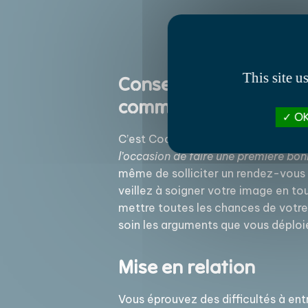
This site u
Conseil stratégique et
communication du dir
OK
C’est Coco Chanel qui le dit : «
Vous
l’occasion de faire une première bo
même de solliciter un rendez-vous 
veillez à soigner votre image en t
mettre toutes les chances de votre
soin les arguments que vous déploi
Mise en relation
Vous éprouvez des difficultés à ent