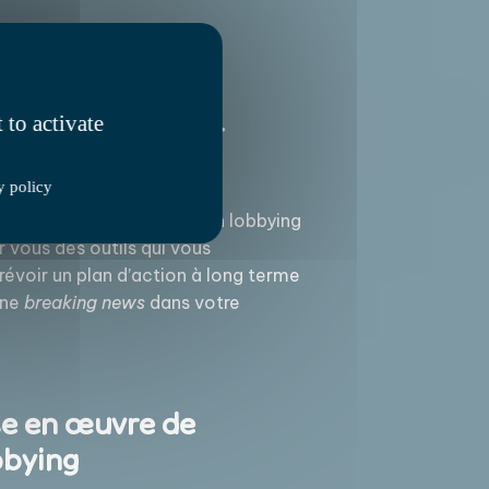
 to activate
cteurs, veille et
y policy
 comment : c’est la clé d’un lobbying
r vous des outils qui vous
évoir un plan d’action à long terme
une
breaking news
dans votre
se en œuvre de
bbying