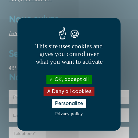
Nous suivre
/in/amelie-salmon
This site uses cookies and
Se rencontrer
gives you control over
what you want to activate
46° 9′ 37.184″ N 1° 9′ 4.1″ W
Nous écrire
OK, accept all
Deny all cookies
Personalize
Privacy policy