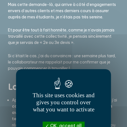
Mais cette demande-là, qui arrive à côté d’engagements
envers d’autres clients et mes derniers cours à assurer
auprès de mes étudiants, je n’étais pas très sereine.
Et pour être tout à fait honnête, comme je n’avais jamais
travaillé avec cette collectivité, je pensais sincèrement
que je servais de « 2e ou 3e devis ».
Si c’était le cas, j’ai du convaincre : une semaine plus tard,
le collaborateur me rappelait pour me confirmer que je
pouvais commencer à travailler !
La prestation
This site uses cookies and
Après récupération du programme électoral de 2020 j’ai
gives you control over
constitué un
tableau de bord
pour analyser son
what you want to activate
avancement
en pratique et en
tirer des grandes
tendances
. La collectivité communiquant
régulièrement sur son site et ses réseaux sociaux, j’ai pu
OK, accept all