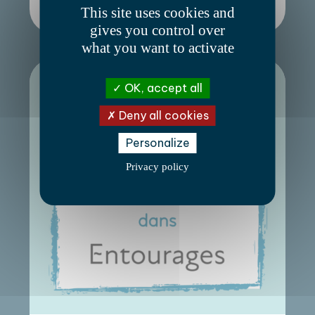
This site uses cookies and
autant que les attentes citoyennes, […]
gives you control over
what you want to activate
OK, accept all
Deny all cookies
Personalize
Privacy policy