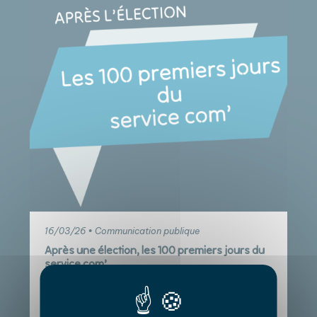
16/03/26 • Communication publique
Après une élection, les 100 premiers jours du
service com’
Lorsqu’on parle des « 100 premiers jours », on fait
souvent référence à ceux de l’élu ou de l’équipe
d’élus. Mais ce serait méconnaitre les besoins ,