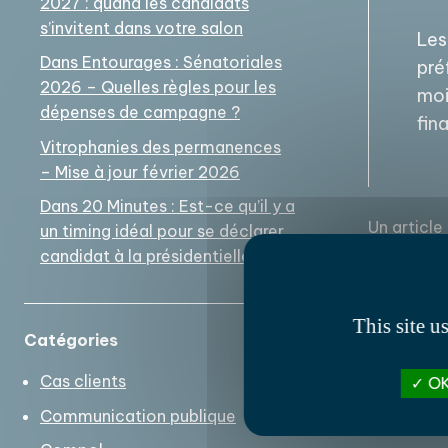
2027 : quand les candidats
s’invitent dans votre salon
Les
Dans Entourages : Sénatoriales
pré
2026 – Quelles règles pour les
moi
dépenses de campagne ?
fin
Vitrophanies des permanences
– Mise à jour février 2026
Dans 20 Minutes : Est-ce qu’il y a
Un article
un timing idéal pour se déclarer
candidat à la présidentielle ?
← Vitro
This site u
Catégories
2026
Cas clients
OK
Communication publique