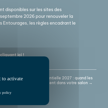
t disponibles sur les sites des
 septembre 2026 pour renouveler la
s Entourages, les règles encadrant le
liquant ici !
Dans La Croix : Présidentielle 2027 : quand les
 to activate
candidats s’invitent dans votre salon →
y policy