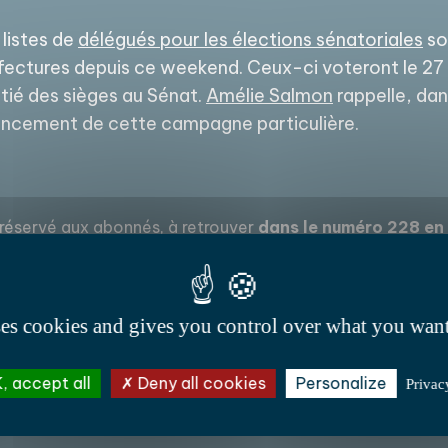
 listes de
délégués pour les élections sénatoriales
son
fectures depuis ce weekend. Ceux-ci voteront le 27
tié des sièges au Sénat.
Amélie Salmon
rappelle, dan
ancement de cette campagne particulière.
 réservé aux abonnés, à retrouver
dans le numéro 228 en c
phanies des permanences – Mise à jour février
ses cookies and gives you control over what you want
, accept all
Deny all cookies
Personalize
Privac