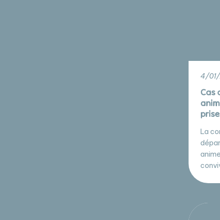
4/01/
Cas 
anim
pris
La co
dépar
animer
conviv