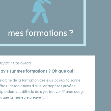
2/25 • Cas clients
avis sur mes formations ? Oh que oui !
marché de la formation des élus locaux foisonne
ffres : associations d’élus, entreprises privées,
épendants … difficile de s’y retrouver ! Parce que je
is que la meilleure preuve […]