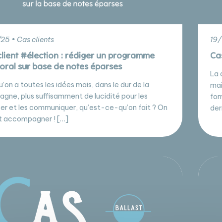
/25 • Cas clients
19/
client #élection : rédiger un programme
Ca
toral sur base de notes éparses
La 
’on a toutes les idées mais, dans le dur de la
mai
gne, plus suffisamment de lucidité pour les
for
iser et les communiquer, qu’est-ce-qu’on fait ? On
der
it accompagner ! […]