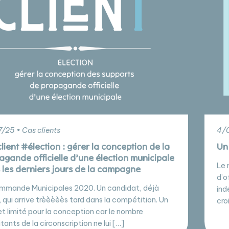
/25 • Cas clients
4/0
lient #élection : gérer la conception de la
Un 
agande officielle d’une élection municipale
Le 
 les derniers jours de la campagne
d’o
mmande Municipales 2020. Un candidat, déjà
ind
, qui arrive trèèèèès tard dans la compétition. Un
cro
t limité pour la conception car le nombre
tants de la circonscription ne lui […]