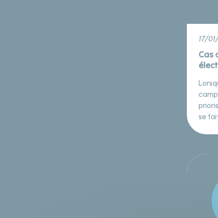
17/01
Cas 
élec
Lorsqu
campa
prior
se fa