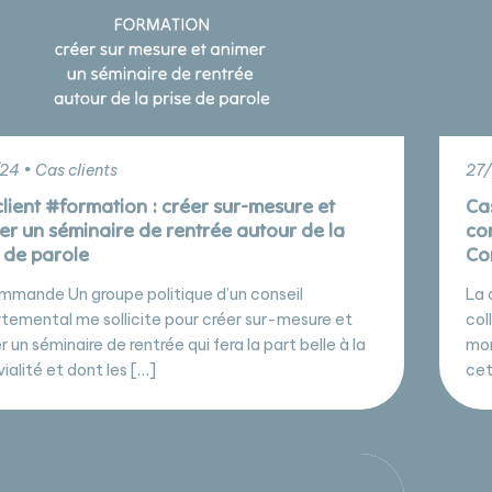
24 • Cas clients
27/
client #formation : créer sur-mesure et
Ca
er un séminaire de rentrée autour de la
co
e de parole
Co
mmande Un groupe politique d’un conseil
La 
temental me sollicite pour créer sur-mesure et
col
 un séminaire de rentrée qui fera la part belle à la
mon
ialité et dont les […]
cet