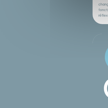
change
fonct
réflex