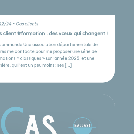
12/24 • Cas clients
s client #formation : des vœux qui changent !
commande Une association départementale de
res me contacte pour me proposer une série de
mations « classiques » sur l’année 2025, et une
nière, qui l’est un peu moins : ses […]