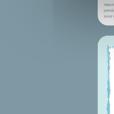
depui
penda
avoir