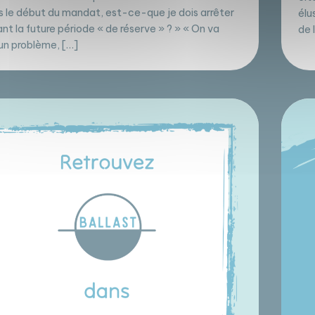
s le début du mandat, est-ce-que je dois arrêter
élu
nt la future période « de réserve » ? » « On va
de 
 un problème, […]