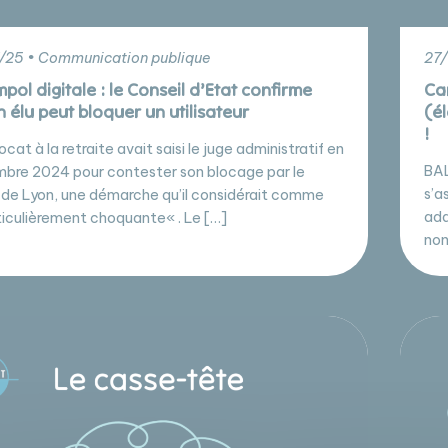
/25 • Communication publique
27/
ol digitale : le Conseil d’Etat confirme
Ca
 élu peut bloquer un utilisateur
(é
!
cat à la retraite avait saisi le juge administratif en
BAL
bre 2024 pour contester son blocage par le
s’a
 de Lyon, une démarche qu’il considérait comme
ada
ticulièrement choquante« . Le […]
non