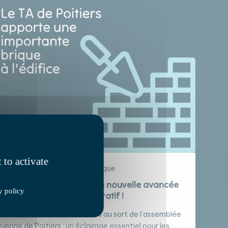
 to activate
03/25 • Communication publique
rticipation citoyenne : une nouvelle avancée
y policy
mise par le juge administratif !
emnisation des membres tirés au sort de l’assemblée
oyenne de Poitiers : un éclairage essentiel pour les