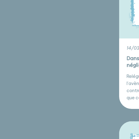
14/03
Dans 
négli
Relég
l’avè
contr
que c