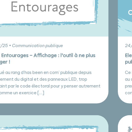
/25 • Communication publique
24/
Entourages – Affichage : l’outil à ne plus
Ele
ger !
pub
ué au rang d’has been en com’ publique depuis
Ce 
nement du digital et des panneaux LED, trop
au 
aint par le code électoral pour y penser autrement
pre
omme un exercice […]
com