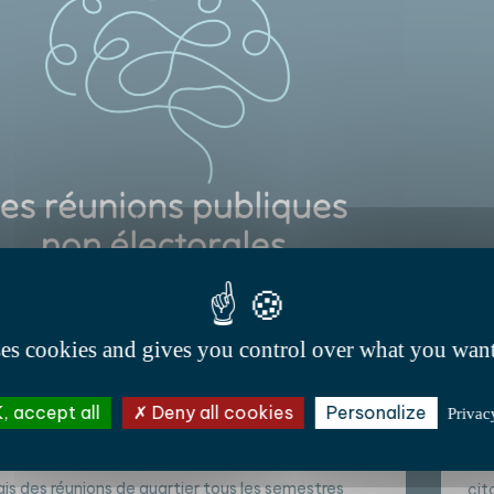
ses cookies and gives you control over what you want
/25 • Communication publique
17/
asse-tête des réunions publiques non
Pa
, accept all
Deny all cookies
Personalize
Privac
torales en période électorale (avec
per
ion ;-)
Ind
ais des réunions de quartier tous les semestres
cit