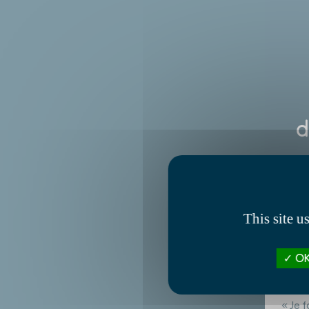
This site u
25/04
Le c
OK
élec
solut
« Je f