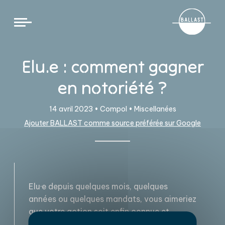
Cookies management panel
Elu.e : comment gagner
en notoriété ?
14 avril 2023 •
Compol
•
Miscellanées
Ajouter BALLAST comme source préférée sur Google
Elu·e depuis quelques mois, quelques
années ou quelques mandats, vous aimeriez
que votre action soit enfin connue et
reconnue ? La notoriété n’arrive ni par