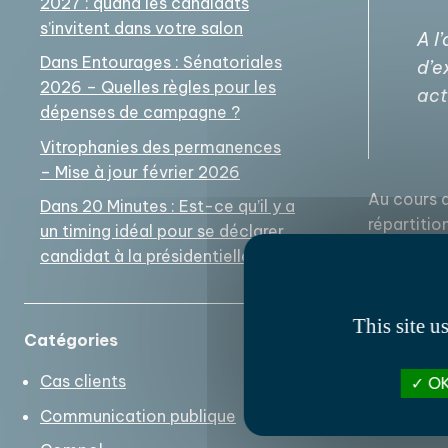
2027 : quand les candidats
s’invitent dans votre salon
A l
Dans Entourages : Sénatoriales
d’e
2026 – Quelles règles pour les
act
dépenses de campagne ?
Vitrophanies des permanences
– Mise à jour février 2026
Au cours d
Dans 20 Minutes : Est-ce qu’il y a
répartitio
un timing idéal pour se déclarer
garder) le
candidat à la présidentielle ?
A lire en 
This site u
Catégories
Cas clients
OK
Communication publique