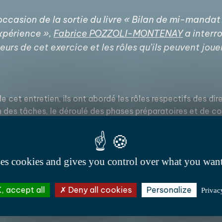
’occasion de la sortie du livre « Bilan de mi-mandat
xpérience »,
Fabrice POZZOLI-MONTENAY
a interr
eurs de cet exercice et les rôles qu’ils peuvent joue
e cet entretien, ils ont abordé les rôles respectifs des d
n des tâches, le déroulé des phases préparatoires et de c
 juste équilibre entre communication politique et publique
intégralité dans Entourages n° 80.
ses cookies and gives you control over what you want
, accept all
Deny all cookies
Personalize
Privac
Co