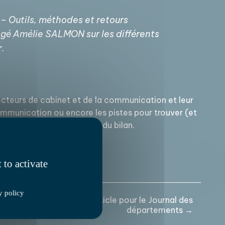
 – Outils, méthodes et retours
ogé Amélie SALMON sur les différents
r.
irecteurs de cabinet et de la communication et leur
ommunication ou encore les pistes pour trouver (et
 lors de la communication du bilan.
 to activate
y policy
mmuniquer l’été : mon article pour le Journal des
départements →